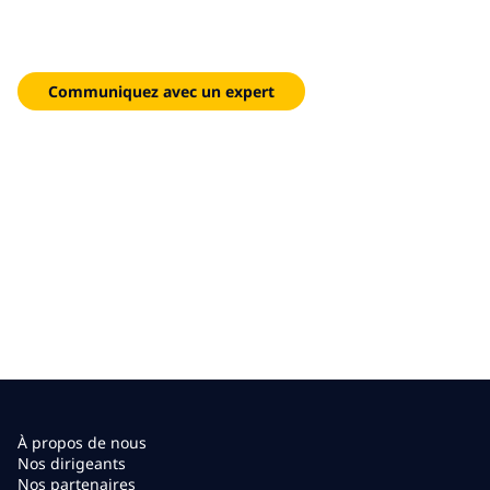
Réduisez les délais et améliorez l’exactitude des prévisions
grâce à une planification intégrée et à des analyses en temps
réel.
Communiquez avec un expert
À propos de nous
Nos dirigeants
Nos partenaires