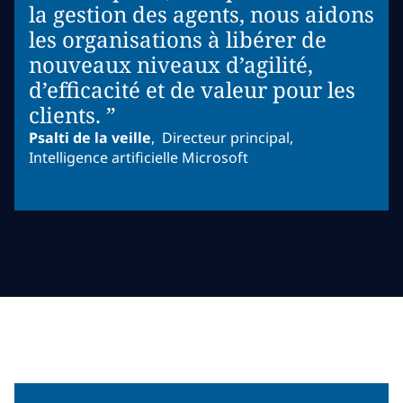
la gestion des agents, nous aidons
les organisations à libérer de
nouveaux niveaux d’agilité,
d’efficacité et de valeur pour les
clients. ”
Psalti de la veille
,
Directeur principal,
Intelligence artificielle Microsoft