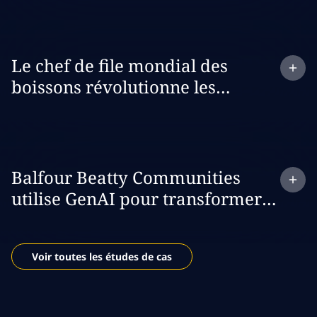
Expand
case study:
Le chef de file mondial des
boissons révolutionne les
dépenses commerciales de détail
avec GenAI
Expand
case study:
Balfour Beatty Communities
utilise GenAI pour transformer
son processus d’assurance des
bons de travail
Voir toutes les études de cas