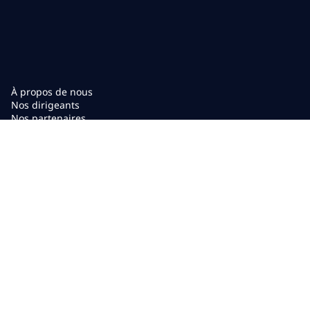
À propos de nous
Nos dirigeants
Nos partenaires
Perspectives
Nouvelles
Événements
Légal et conformité
Renseignements sur l’entreprise
Signaler les préoccupations éthiques
Communiquez avec
Carrières
nous
Conditions d’utilisation
Énoncé d’accessibilité
Politique de confidentialité
Politique sur les témoins