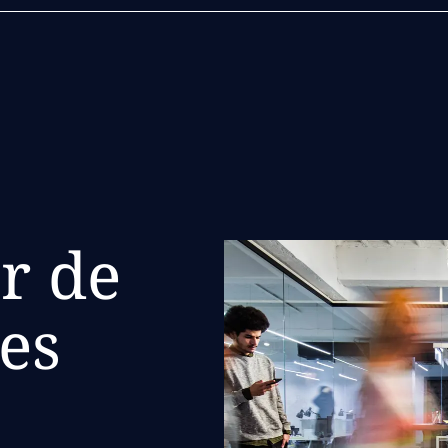
r de
es