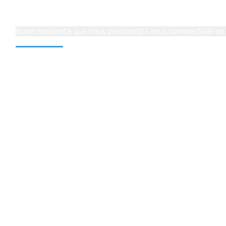
Notre mission
Ce que nous pensons
Qui nous sommes
Salle de
ce client
its
ues