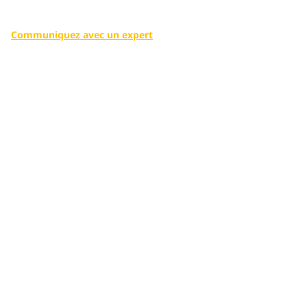
direct et aux services connectés grâce à la gestion intégrée
du cycle de vie
Communiquez avec un expert