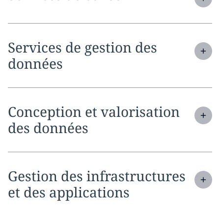
Expand
service section:
Services de gestion des
données
Expand
service section:
Conception et valorisation
des données
Expand
service section:
Gestion des infrastructures
et des applications