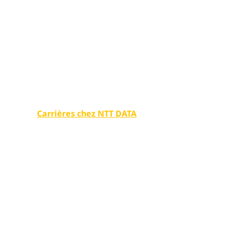
Services su
adaptés à vo
Faites une grande différence dans notre monde ave
technologies numériques.
Carrières chez NTT DATA