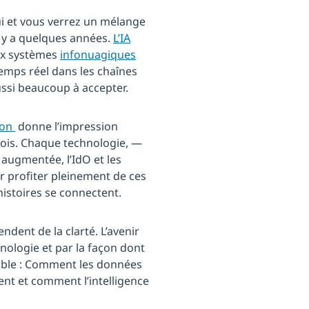
ui et vous verrez un mélange
l y a quelques années.
L’IA
aux systèmes
infonuagiques
emps réel dans les chaînes
aussi beaucoup à accepter.
ion
donne l’impression
fois. Chaque technologie, —
é augmentée, l’IdO et les
r profiter pleinement de ces
stoires se connectent.
dent de la clarté. L’avenir
chnologie et par la façon dont
emble : Comment les données
t et comment l’intelligence