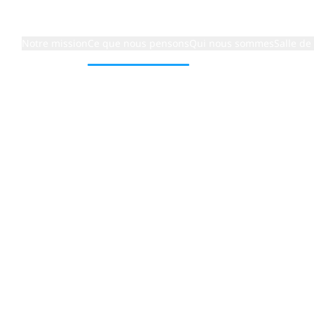
Notre mission
Ce que nous pensons
Qui nous sommes
Salle de
: Simplifier les connexions qui alimentent l’avenir
 usines
ntes : Simp