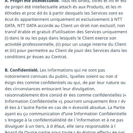
A. Propri été Intellectuelle.
Tous les droits, titres et int ér êts
de propri été intellectuelle attach és aux Produits, et les m
éthodes et proc éd és à partir desquels les Services sont ex
écut és appartiennent uniquement et exclusivement à NTT
DATA. NTT DATA accorde au Client un droit non exclusif, non
transf érable et gratuit d’’utilisation des Services uniquement
(i) dans le ou les pays dans lesquels le Client exerce son
activitéé professionnelle, (ii) pour un usage interne du Client
et (iii) pour permettre au Client de jouir des Services dans les
conditions pr évues au Contrat.
B. Confidentielé.
Les informations qui ne sont pas
notoirement connues du public, ’quelles soient ou non d
ésign ées comme confidentiels ou qui, de par leur nature ou
des circonstances entourant leur divulgation,
raisonnablement être consid ér ées comme confidentielles («
Information Confidentielle »), pourront uniquement être r év
él ées à l ’autre Partie en cas de n écessité absolue. La Partie
ayant eu çu communication d’’une Information Confidentielle
s ’engage à la confidentialitéité de l ’information et à ne pas
divulguer à un tiers, à d éfaut, elle sera responsable à l
’égard de l’’autre partie pour toute r év élation effectu ée par