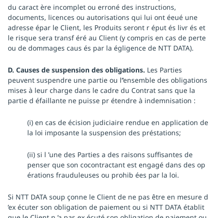
du caract ère incomplet ou erroné des instructions,
documents, licences ou autorisations qui lui ont éeué une
adresse épar le Client, les Produits seront r éput és livr és et
le risque sera transf éré au Client (y compris en cas de perte
ou de dommages caus és par la égligence de NTT DATA).
D. Causes de suspension des obligations.
Les Parties
peuvent suspendre une partie ou l’’ensemble des obligations
mises à leur charge dans le cadre du Contrat sans que la
partie d éfaillante ne puisse pr étendre à indemnisation :
(i) en cas de écision judiciaire rendue en application de
la loi imposante la suspension des préstations;
(ii) si l ’une des Parties a des raisons suffisantes de
penser que son cocontractant est engagé dans des op
érations frauduleuses ou prohib ées par la loi.
Si NTT DATA soup çonne le Client de ne pas être en mesure d
’ex écuter son obligation de paiement ou si NTT DATA établit
que le Client n ’a pas ex écuté son obligation de paiement ou