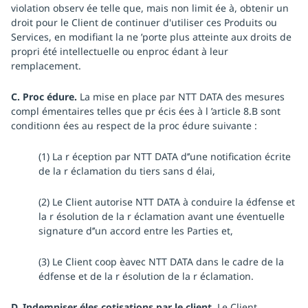
violation observ ée telle que, mais non limit ée à, obtenir un
droit pour le Client de continuer d'utiliser ces Produits ou
Services, en modifiant la ne ’porte plus atteinte aux droits de
propri été intellectuelle ou enproc édant à leur
remplacement.
C. Proc édure.
La mise en place par NTT DATA des mesures
compl émentaires telles que pr écis ées à l ’article 8.B sont
conditionn ées au respect de la proc édure suivante :
(1) La r éception par NTT DATA d’’une notification écrite
de la r éclamation du tiers sans d élai,
(2) Le Client autorise NTT DATA à conduire la édfense et
la r ésolution de la r éclamation avant une éventuelle
signature d’’un accord entre les Parties et,
(3) Le Client coop èavec NTT DATA dans le cadre de la
édfense et de la r ésolution de la r éclamation.
D. Indemniser éles cotisations par le client.
Le Client