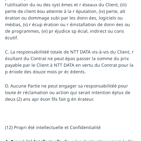
l'utilisation du ou des syst èmes et r éseaux du Client, (iii)
perte de client èou atteinte à la r éputation, (iv) perte, alt
ération ou dommage subi par les donn ées, logiciels ou
médias, (v) r écup ération ou r éinstallation de donn ées ou
de programmes, (vi) pr éjudice sp écial, indirect ou cons
écutif.
C. La responsabilitéé totale de NTT DATA vis-à-vis du Client, r
ésultant du Contrat ne peut épas passer la somme du prix
payable par le Client à NTT DATA en vertu du Contrat pour la
p ériode des douze mois pr éc édents.
D. Aucune Partie ne peut engager sa responsabilitéé pour
toute ér réclamation ou action qui serait intention éplus de
deux (2) ans apr èson fils fait g én érateur.
(12) Propri été intellectuelle et Confidentialité