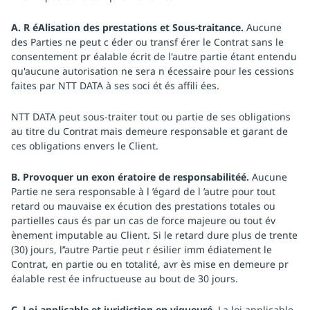
A. R éAlisation des prestations et Sous-traitance.
Aucune
des Parties ne peut c éder ou transf érer le Contrat sans le
consentement pr éalable écrit de l'autre partie étant entendu
qu'aucune autorisation ne sera n écessaire pour les cessions
faites par NTT DATA à ses soci ét és affili ées.
NTT DATA peut sous-traiter tout ou partie de ses obligations
au titre du Contrat mais demeure responsable et garant de
ces obligations envers le Client.
B. Provoquer un exon ératoire de responsabilitéé.
Aucune
Partie ne sera responsable à l ’égard de l ’autre pour tout
retard ou mauvaise ex écution des prestations totales ou
partielles caus és par un cas de force majeure ou tout év
ènement imputable au Client. Si le retard dure plus de trente
(30) jours, l’’autre Partie peut r ésilier imm édiatement le
Contrat, en partie ou en totalité, avr ès mise en demeure pr
éalable rest ée infructueuse au bout de 30 jours.
C. Loi applicable et juridiction en vigueuré.
La loi applicable