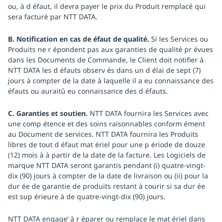
ou, à d éfaut, il devra payer le prix du Produit remplacé qui
sera facturé par NTT DATA.
B. Notification en cas de éfaut de qualité.
Si les Services ou
Produits ne r épondent pas aux garanties de qualité pr évues
dans les Documents de Commande, le Client doit notifier à
NTT DATA les d éfauts observ és dans un d élai de sept (7)
jours à compter de la date à laquelle il a eu connaissance des
éfauts ou auraitû eu connaissance des d éfauts.
C. Garanties et soutien.
NTT DATA fournira les Services avec
une comp étence et des soins raisonnables conform ément
au Document de services. NTT DATA fournira les Produits
libres de tout d éfaut mat ériel pour une p ériode de douze
(12) mois à à partir de la date de la facture. Les Logiciels de
marque NTT DATA seront garantis pendant (i) quatre-vingt-
dix (90) jours à compter de la date de livraison ou (ii) pour la
dur ée de garantie de produits restant à courir si sa dur ée
est sup érieure à de quatre-vingt-dix (90) jours.
NTT DATA engage’ à r éparer ou remplace le mat ériel dans